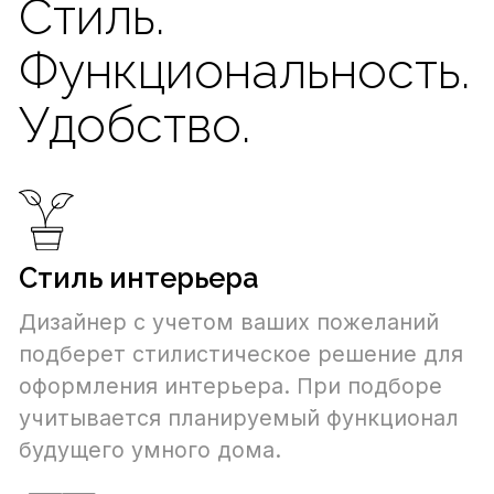
От классики до hi-tech – подборка
осуществляется по каталогам
проверенных поставщиков,
гарантирующих качество материалов и
надежность изделий.
Проектирование
Разрабатываем проектную
документацию – рабочий документ,
описывающий точное расположение
элементов управления умным домом,
коммуникаций, датчиков и smart-
систем. Специалисты получат готовую
подробную инструкцию по монтажу и
послемонтажным отделочным
работам.
Визуализация