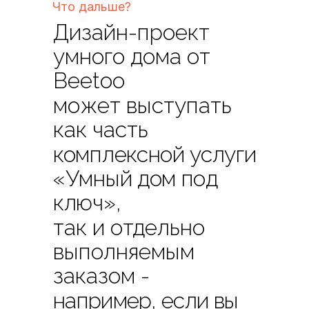
Что дальше?
Дизайн-проект
умного дома от
Beetoo
может выступать
как часть
комплексной услуги
«Умный дом под
ключ»,
1.
Сбор и анализ информации
так и отдельно
Чтобы предложить оптимальное
выполняемым
дизайн-решение, мы уточним
параметры помещений согласно
заказом -
имеющимся планам и документам на
объект.
например, если вы
2.
Утверждение дизайн-