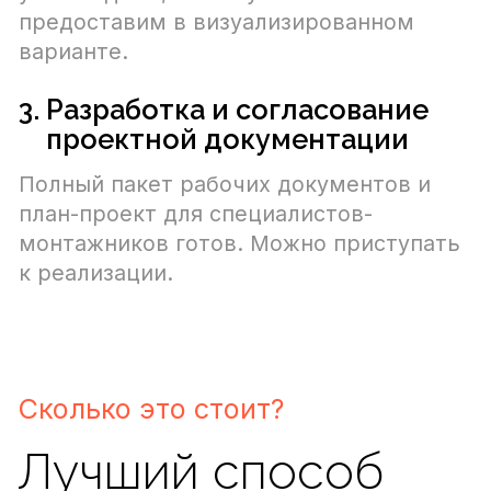
ИНН 7736643250
ОГРН 1127746374216
117449, Москва, улица Карьер, д.2А стр.
1, этаж 2, пом. 232
+7-499-391-26-50
info@beetoo.me
Используя сайт, вы даете согласие на
обработку ваших персональных данных
и подтверждаете, что ознакомились с
политикой конфиденциальности
.