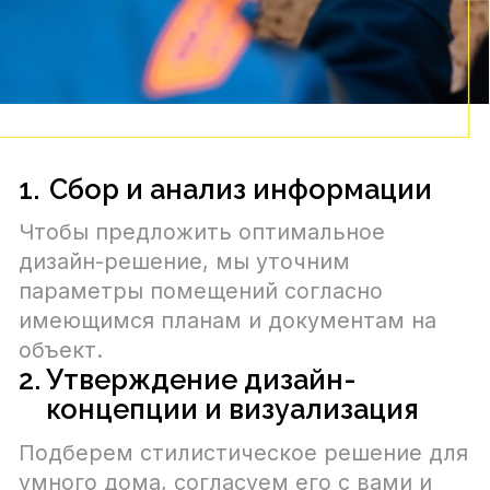
Мы ответим на вопросы,
уточним важные детали и
составим смету.
ЗАПЛАНИРОВАТЬ ВСТРЕЧУ
Услуги
Умный дом
О нас
Климат-контроль
Проекты
Домашний
кинотеатр
Новости
Системы
безопасности
Контакты
ООО «ЭСТ»