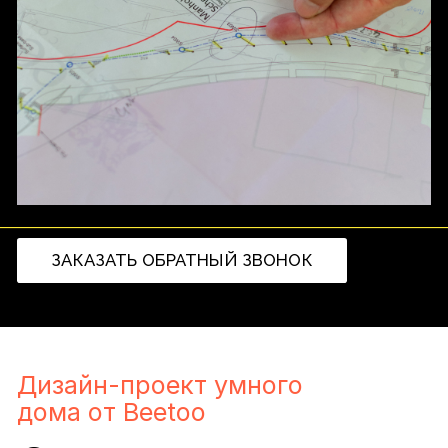
Дизайн-проект умного
дома от Beetoo
Стиль.
Функциональность.
Удобство.
Стиль интерьера
Дизайнер с учетом ваших пожеланий
подберет стилистическое решение для
оформления интерьера. При подборе
учитывается планируемый функционал
будущего умного дома.
Мебель и предметы
обстановки