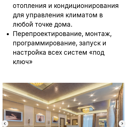
Услуги
Умный дом
О нас
Климат-контроль
Проекты
Домашний
кинотеатр
Новости
Системы
безопасности
Контакты
ООО «ЭСТ»
ИНН 7736643250
ОГРН 1127746374216
117449, Москва, улица Карьер, д.2А стр.
1, этаж 2, пом. 232
+7-499-391-26-50