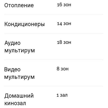
оборудования
Программирование
Запуск и настройка
Особенности реализации
Управление коллекцией аудио-
видео плеера PopcornHour в
собственном интерфейсе
Реализовано управление более
чем 1200 каналами света с
индивидуальным и сценарным
управлением
Запрограммировано
интеллектуальное управление
освещением фасада и участка в
зависимости от времени суток и
освещенности
Автоматическое управление