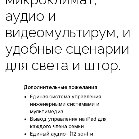
яркости
Шторы/
14 групп
45
жалюзи
приводов
Отопление
16 зон
Кондиционеры
14 зон
Аудио
18 зон
мультирум
Дополнительные пожелания
Единая система управления
Видео
8 зон
инженерными системами и
мультирум
мультимедиа
Вывод управления на iPad для
каждого члена семьи
Домашний
1 зал
Единый аудио- (12 зон) и
кинозал