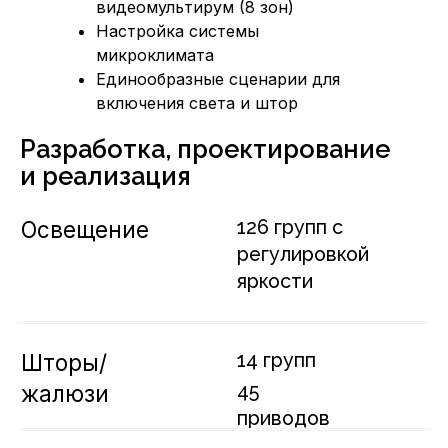
видеомультирум (8 зон)
Настройка системы
Локальная сеть
микроклимата
и «бесшовный»
Единообразные сценарии для
WiFi
включения света и штор
Проект реализован с
использованием оборудования
Перечень выполненных работ
Проектирование
Монтаж кабельных трасс
Сборка щитов
Установка оконечного