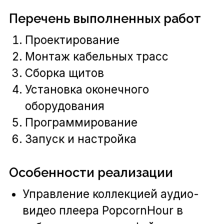
Сколько это стоит?
Лучший способ
узнать точную
стоимость вашего
проекта –
обсудить его с нами
при личной встрече.