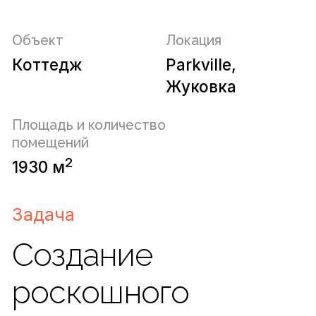
Создание
роскошного
коттеджа
в Жуковке с
единой системой
управления
инженерными
системами и
мультимедиа.
Включая
микроклимат,
аудио и