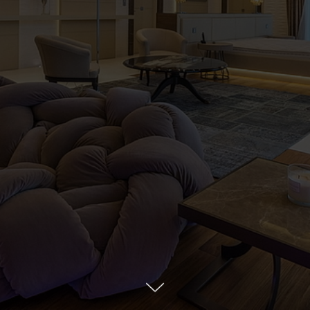
Объект
Локация
Коттедж
Parkville,
Жуковка
Площадь и количество
помещений
2
1930 м
Задачa